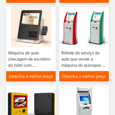
fornecem projetam
Mutifunction para a
comunidade, ganha o
tempo, aumenta a
eficiência
Máquina de auto-
Bilhete do serviço do
checagem de escritório
auto que vende a
do hotel com
máquina do quiosque
dispensador de cartão
com aceitante do
Obtenha o melhor preço
Obtenha o melhor preço
de chave e
dinheiro e a impressora
conectividade Bluetooth
térmica