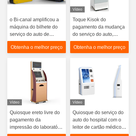
Vídeo
o Bi-canal amplificou a
Toque Kisok do
máquina do bilhete do
pagamento da mudança
serviço do auto de
do serviço do auto,
58mm com 21,5" tela de
quiosque varejo exterior
Obtenha o melhor preço
Obtenha o melhor preço
toque
para depositar
Vídeo
Vídeo
Quiosque ereto livre do
Quiosque do serviço do
pagamento da
auto do hospital com o
impressão do laboratório
leitor de cartão médico
do auto do hospital do
Reports Printer do RFID