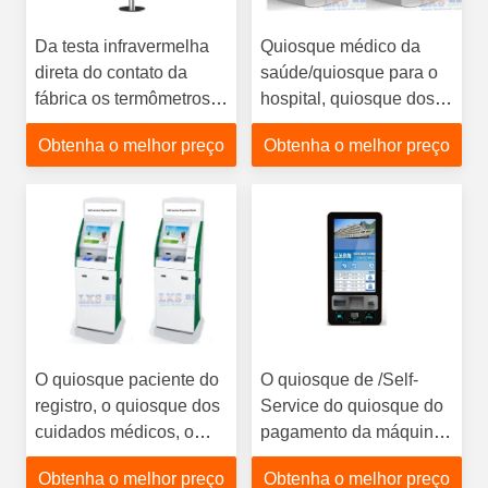
Da testa infravermelha
Quiosque médico da
direta do contato da
saúde/quiosque para o
fábrica os termômetros
hospital, quiosque dos
infravermelhos digitais
cuidados médicos de
Obtenha o melhor preço
Obtenha o melhor preço
não fixam o preço do PC
autosserviço por LKS
da tabuleta
O quiosque paciente do
O quiosque de /Self-
registro, o quiosque dos
Service do quiosque do
cuidados médicos, o
pagamento da máquina
quiosque médico ou o
de venda automática/Bill
Obtenha o melhor preço
Obtenha o melhor preço
hospital, fabricante LKS
do bilhete de