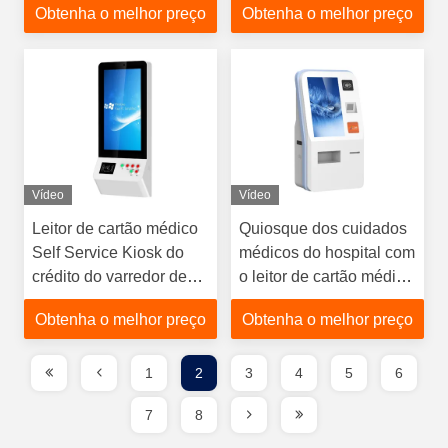
Obtenha o melhor preço
Obtenha o melhor preço
tela táctil 19 polegadas
Vídeo
Vídeo
Leitor de cartão médico
Quiosque dos cuidados
Self Service Kiosk do
médicos do hospital com
crédito do varredor de
o leitor de cartão médico
Lab Reports Printer QR
Lab Reports Printer do
Obtenha o melhor preço
Obtenha o melhor preço
do leitor de cartão do
RFID
RFID para o hospital
1
2
3
4
5
6
7
8