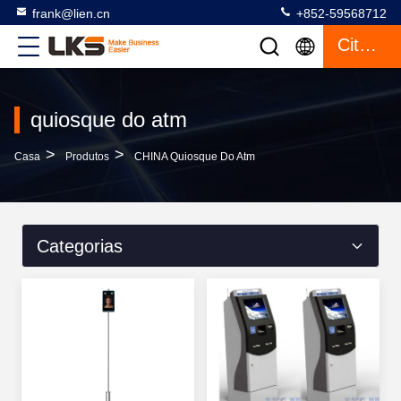
frank@lien.cn
+852-59568712
Citações
quiosque do atm
>
>
Casa
Produtos
CHINA Quiosque Do Atm
Categorias