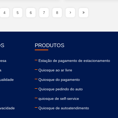
4
5
6
7
8
ÓS
PRODUTOS
resa
Estação de pagamento de estacionamento
a
Quiosque ao ar livre
ualidade
Quiosque do pagamento
Quiosque pedindo do auto
quiosque de self-service
ivacidade
Quiosque de autoatendimento