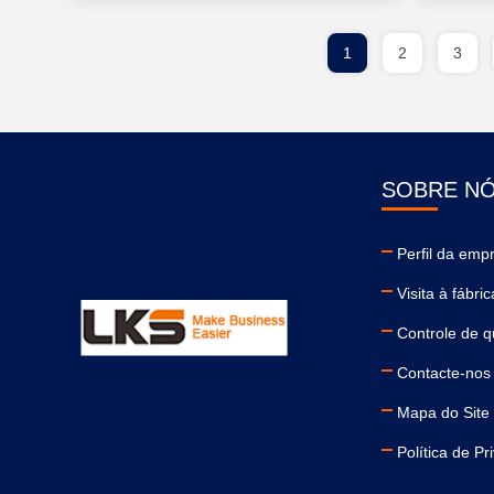
1
2
3
SOBRE N
Perfil da emp
Visita à fábric
Controle de q
Contacte-nos
Mapa do Site
Política de Pr