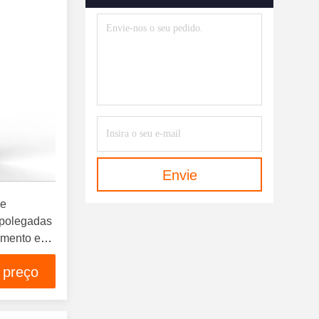
Envie
de
 polegadas
amento em
5
 preço