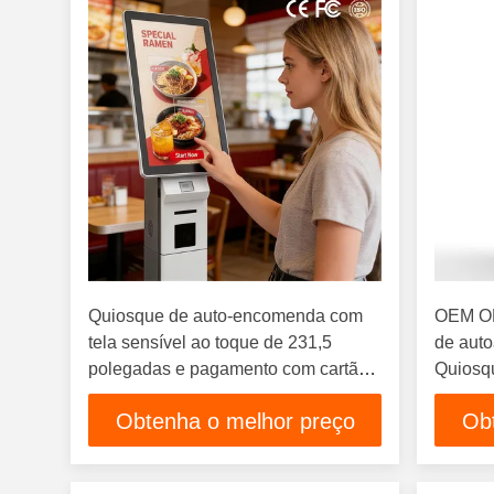
Quiosque de auto-encomenda com
OEM OD
tela sensível ao toque de 231,5
de auto
polegadas e pagamento com cartão
Quiosq
para restaurantes de fast-food -
de felic
Obtenha o melhor preço
Ob
design de piso