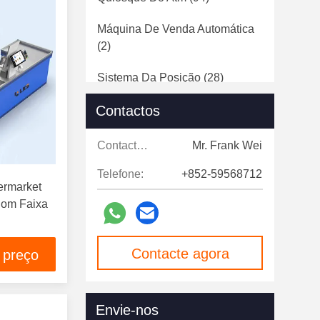
Máquina De Venda Automática
(2)
Sistema Da Posição
(28)
Contactos
Quiosque De Impressão
Fotográfica
(29)
Contactos:
Mr. Frank Wei
Monitor Do Tela Táctil
(7)
Telefone:
+852-59568712
ermarket
Sinalização Digital
(124)
Com Faixa
Portas De Velocidade
(12)
Contacte agora
 preço
Envie-nos