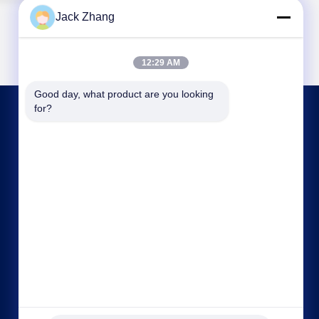
Jack Zhang
12:29 AM
Good day, what product are you looking 
for?
CONTACTE-NOS
frank@lien.cn
+852-59568712
90-8 Dayang Road, 2º andar, Comunidade
Rentian, Rua Fuhai, Distrito de Baoan,
Shenzhen, Guangdong, China