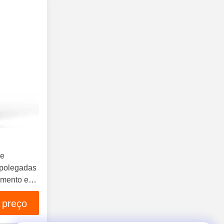
de
 polegadas
amento em
5
 preço