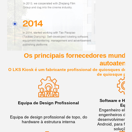
Os principais fornecedores mundia
autoatend
O LKS Kiosk é um fabricante profissional de quiosques de au
de quiosque pers
Software e Hard
Equipa de Design Profissional
Equip
Engenheiro elecir
engenheiros de i
Equipa de design profissional de topo, do
desenvolvimento 
hardware à estrutura interna
Android, para forn
solução g