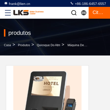
frank@lien.cn
+86-186-6457-6557
Citações
produtos
>
>
>
Casa
Produtos
Quiosque Do Atm
Máquina De Auto-Checagem De Escritório Do Hotel Com Dispensador De Cartão De Chave E Conectividade Bluetooth