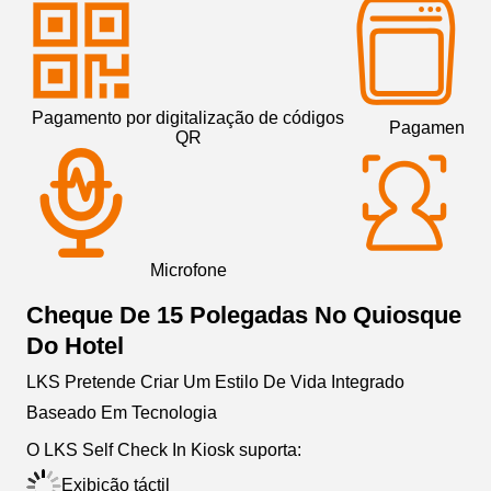
Pagamento por digitalização de códigos
Pagamento po
QR
Microfone
Câ
Cheque De 15 Polegadas No Quiosque
Do Hotel
LKS Pretende Criar Um Estilo De Vida Integrado
Baseado Em Tecnologia
O LKS Self Check In Kiosk suporta:
Exibição táctil