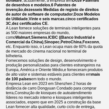
software
, actualmente, a empresa tem
Doze Patentes
de desenhos e modelos
,
6 Patentes de
invenção
,
dezesseis Medidas de registo de direitos
de autor de software de computador
,
Doze Modelos
de Utilidade
,
Vinte e seis marcas
,
cinco certificados
3C
,
dez certificados CE
.
A Lean fornece soluções de terminais inteligentes para
as 500 maiores empresas do mundo,
como
Walmart
,
Siemens
,
ICBC ((Banco Industrial e
Comercial da China)
,
Sinopec
,
PetroChina
,
Foxconn
,
etc. Enquanto isso, o Lean ocupa mais de 60% da quota
de mercado do cinema nacional no terminal de
bilheteria.
Fornecemos soluções de design, desenvolvimento e
produção personalizadas para clientes estrangeiros na
Europa, América e Oriente Médio,e forneceram produtos
de alto valor e sistemas estáveis para clientes em
mais
de 100 países
em todo o mundo.
Empresa Lean em 2023 em Shenzhen 2 horas de
distância de carro Dongyuan Condado para comprar
terra,Construção de kiosques de autoatendimento
líderes no mercado interno e kiosques inteligentes
associados, espero que em 2025 a construção da base
Lean fornecer alta qualidade, curto ciclo de entrega,