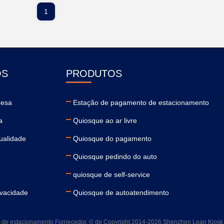
1
ÓS
PRODUTOS
resa
Estação de pagamento de estacionamento
a
Quiosque ao ar livre
ualidade
Quiosque do pagamento
Quiosque pedindo do auto
quiosque de self-service
ivacidade
Quiosque de autoatendimento
e estacionamento Fornecedor. © de Copyright 2014-2026 Shenzhen Lean Kiosk Sys