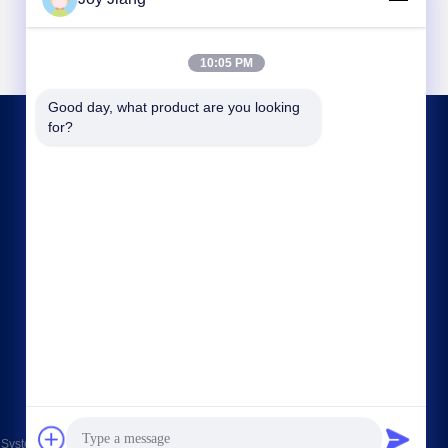
10:05 PM
Good day, what product are you looking 
for?
CONTACTE-NOS
frank@lien.cn
+852-59568712
90-8 Dayang Road, 2º andar, Comunidade
Rentian, Rua Fuhai, Distrito de Baoan,
Shenzhen, Guangdong, China
tems Co., Ltd. . Todos os direitos reservados.