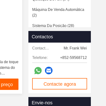
Máquina De Venda Automática
(2)
Sistema Da Posição
(28)
Contactos
Quiosque De Impressão
Fotográfica
(29)
Contactos:
Mr. Frank Wei
Monitor Do Tela Táctil
(7)
Telefone:
+852-59568712
la de toque
Sinalização Digital
(124)
istema do
Portas De Velocidade
(12)
o
Contacte agora
 preço
Envie-nos