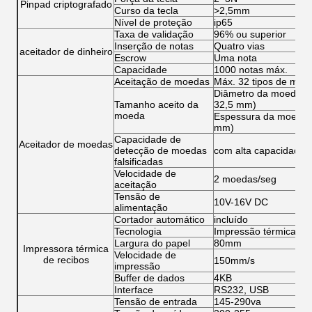
Pinpad criptografado
Curso da tecla
>2,5mm
Nível de proteção
ip65
Taxa de validação
96% ou superior
Inserção de notas
Quatro vias
aceitador de dinheiro
Escrow
Uma nota
Capacidade
1000 notas máx.
Aceitação de moedas
Máx. 32 tipos de moe
Diâmetro da moeda: 1
Tamanho aceito da
32,5 mm)
moeda
Espessura da moeda: 
mm)
Capacidade de
Aceitador de moedas
detecção de moedas
com alta capacidade d
falsificadas
Velocidade de
2 moedas/seg
aceitação
Tensão de
10V-16V DC
alimentação
Cortador automático
incluído
Tecnologia
Impressão térmica
Largura do papel
80mm
Impressora térmica
Velocidade de
de recibos
150mm/s
impressão
Buffer de dados
4KB
Interface
RS232, USB
Tensão de entrada
145-290va