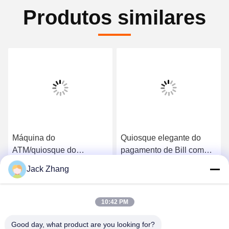
Produtos similares
Máquina do
Quiosque elegante do
ATM/quiosque do
pagamento de Bill com
pagamento/máquina do
dinheiro, projeto fixado na
Jack Zhang
pagamento com
parede do standing& livre,
Obtenha o melhor preço
Obtenha o melhor preço
componentes da
quiosque eficaz na
segurança e Desgin feito
redução de custos do
10:42 PM
sob encomenda de LKS
ATM, solução de uma
China
parada
Good day, what product are you looking for?