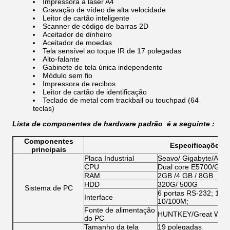
Impressora a laser A4
Gravação de vídeo de alta velocidade
Leitor de cartão inteligente
Scanner de código de barras 2D
Aceitador de dinheiro
Aceitador de moedas
Tela sensível ao toque IR de 17 polegadas
Alto-falante
Gabinete de tela única independente
Módulo sem fio
Impressora de recibos
Leitor de cartão de identificação
Teclado de metal com trackball ou touchpad (64
teclas)
Lista de componentes de hardware padrão
é a seguinte :
Componentes
Especificações p
principais
Placa Industrial
Seavo/ Gigabyte/Adv
CPU
Dual core E5700/G2020
RAM
2GB /4 GB / 8GB
HDD
320G/ 500G
Sistema de PC
6 portas RS-232; 1 LT
Interface
10/100M;
Fonte de alimentação
HUNTKEY/Great Wall
do PC
Tamanho da tela
19 polegadas