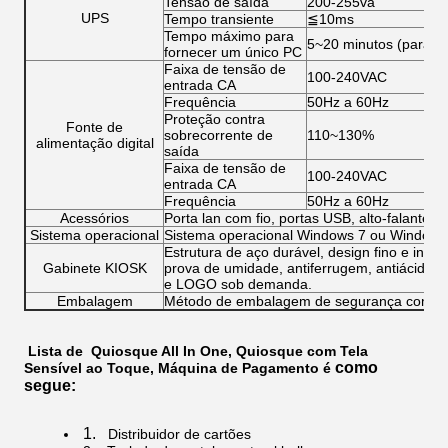
Tensão de saída
200-255va
UPS
Tempo transiente
≦10ms
Tempo máximo para
5~20 minutos (para u
fornecer um único PC
Faixa de tensão de
100‐240VAC
entrada CA
Frequência
50Hz a 60Hz
Proteção contra
Fonte de
sobrecorrente de
110~130%
alimentação digital
saída
Faixa de tensão de
100‐240VAC
entrada CA
Frequência
50Hz a 60Hz
Acessórios
Porta lan com fio, portas USB, alto-falantes, 
Sistema operacional
Sistema operacional Windows 7 ou Windows 
Estrutura de aço durável, design fino e inteli
Gabinete KIOSK
prova de umidade, antiferrugem, antiácido, an
e LOGO sob demanda.
Embalagem
Método de embalagem de segurança com es
Lista de
Quiosque All In One, Quiosque com Tela
como
Sensível ao Toque, Máquina de Pagamento
​​
é
segue:
1.
Distribuidor de cartões