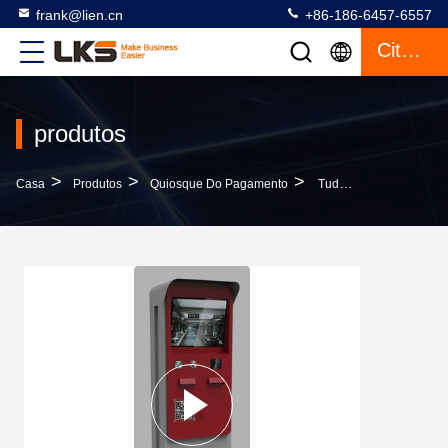
frank@lien.cn
+86-186-6457-6557
Citações
produtos
>
>
>
Casa
Produtos
Quiosque Do Pagamento
Tudo Na Máquina Do Pagamento Do Quiosque Da Tela Do One Touch