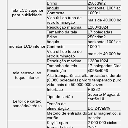
Brilho
250cd/m2
ângulo
horizontal 100° acima;
Tela LCD superior
Contraste
1000:1
para publicidade
Vida útil do tubo de
mais de 40.000 horas
retroiluminação
Resolução máxima
1280×1024
Tamanho da tela
17 polegadas
Brilho
250cd/m2
ângulo
horizontal 100° acima;
monitor LCD inferior
Contraste
1000:1
Vida útil do tubo de
mais de 40.000 horas
retroiluminação
Resolução máxima
1280×1024
Tamanho da tela
17 polegadas Diagona
Resolução
4096x4096
tela sensível ao
Alta transparência, alta precisão e durabili
toque inferior
(0,080 polegadas); vidro temperado puro; T
vida mais de 50.000.000 vezes
Interface
RS232
Suporte Magcard, cart
Tipo de cartão
cartão UL
Leitor de cartão
Tensão de
bancário/crédito
alimentação
DC 24V±5%
Método de entrada do
Sinal magnético, sinal
cartão
traseiro
Keylift‐span
2.000.000 ciclos
Força da tecla
2~3N