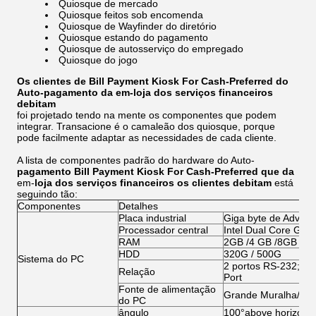
Quiosque de mercado
Quiosque feitos sob encomenda
Quiosque de Wayfinder do diretório
Quiosque estando do pagamento
Quiosque de autosserviço do empregado
Quiosque do jogo
Os clientes de Bill Payment Kiosk For Cash-Preferred do
Auto-pagamento da em-loja dos serviços financeiros
debitam
foi projetado tendo na mente os componentes que podem
integrar. Transacione é o camaleão dos quiosque, porque
pode facilmente adaptar as necessidades de cada cliente.
A lista de componentes padrão do hardware do Auto-
pagamento Bill Payment Kiosk For Cash-Preferred que da
em-
loja dos serviços financeiros os clientes debitam
está
seguindo tão:
Componentes
Detalhes
Placa industrial
Giga byte de Advan
Processador central
Intel Dual Core G2
RAM
2GB /4 GB /8GB
HDD
320G / 500G
Sistema do PC
2 portos RS-232; 1 
Relação
Port
Fonte de alimentação
Grande Muralha/H
do PC
ângulo
100°above horizontal