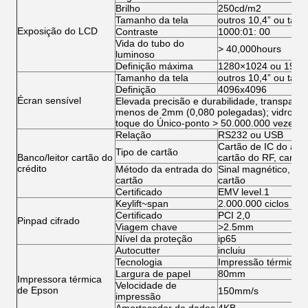
Brilho
250cd/m2
Tamanho da tela
outros 10,4” ou tam
Exposição do LCD
Contraste
1000:01: 00
Vida do tubo do
> 40,000hours
luminoso
Definição máxima
1280×1024 ou 1920
Tamanho da tela
outros 10,4” ou tam
Definição
4096x4096
Écran sensível
Elevada precisão e durabilidade, transparên
menos de 2mm (0,080 polegadas); vidro mo
toque do Único-ponto > 50.000.000 vezes
Relação
RS232 ou USB
Cartão de IC do apo
Tipo de cartão
Banco/leitor cartão do
cartão do RF, cartã
crédito
Método da entrada do
Sinal magnético, sina
cartão
cartão
Certificado
EMV level.1
Keylift~span
2.000.000 ciclos
Certificado
PCI 2,0
Pinpad cifrado
Viagem chave
>2.5mm
Nível da proteção
ip65
Autocutter
incluiu
Tecnologia
Impressão térmica
Largura de papel
80mm
Impressora térmica
Velocidade de
de Epson
150mm/s
impressão