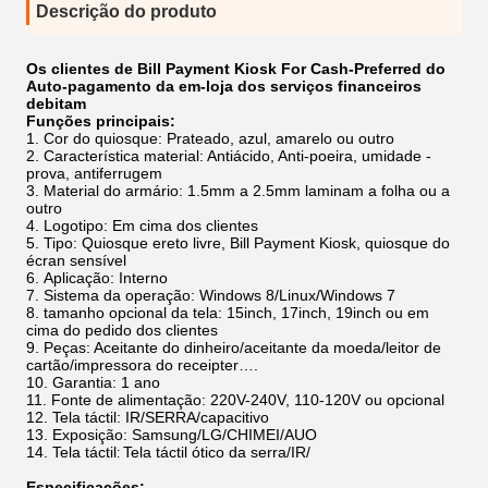
Descrição do produto
Os clientes de Bill Payment Kiosk For Cash-Preferred do
Auto-pagamento da em-loja dos serviços financeiros
debitam
Funções principais:
Cor do quiosque: Prateado, azul, amarelo ou outro
Característica material: Antiácido, Anti-poeira, umidade -
prova, antiferrugem
Material do armário: 1.5mm a 2.5mm laminam a folha ou a
outro
Logotipo: Em cima dos clientes
Tipo: Quiosque ereto livre, Bill Payment Kiosk, quiosque do
écran sensível
Aplicação: Interno
Sistema da operação:
Windows 8/Linux/Windows 7
tamanho opcional da tela: 15inch, 17inch, 19inch ou em
cima do pedido dos clientes
Peças: Aceitante do dinheiro/aceitante da moeda/leitor de
cartão/impressora do receipter….
Garantia: 1 ano
Fonte de alimentação: 220V-240V, 110-120V ou opcional
Tela táctil: IR/SERRA/capacitivo
Exposição: Samsung/LG/CHIMEI/AUO
Tela táctil
Tela táctil ótico da serra/IR/
:
Especificações: