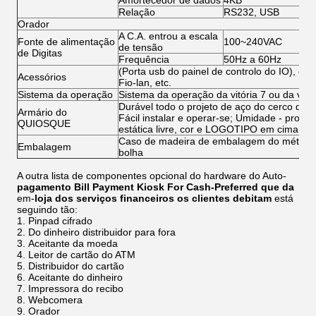
Amortecedor de dados
4KB
Relação
RS232, USB
Orador
A C.A. entrou a escala
Fonte de alimentação
100~240VAC
de tensão
de Digitas
Frequência
50Hz a 60Hz
(Porta usb do painel de controlo do IO), ora
Acessórios
Fio-lan, etc.
Sistema da operação
Sistema da operação da vitória 7 ou da vitó
Durável todo o projeto de aço do cerco dos a
Armário do
Fácil instalar e operar-se; Umidade - prova, 
QUIOSQUE
estática livre, cor e LOGOTIPO em cima do 
Caso de madeira de embalagem do método
Embalagem
bolha
A outra lista de componentes opcional do hardware do Auto-
pagamento Bill Payment Kiosk For Cash-Preferred que da
em-
loja dos serviços financeiros os clientes debitam
está
seguindo tão:
Pinpad cifrado
Do dinheiro distribuidor para fora
Aceitante da moeda
Leitor de cartão do ATM
Distribuidor do cartão
Aceitante do dinheiro
Impressora do recibo
Webcomera
Orador