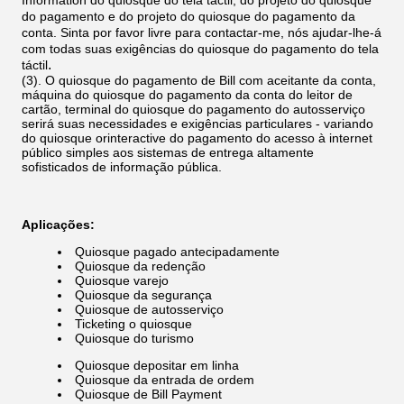
Information
do quiosque
do
tela táctil
,
do
projeto
do quiosque
do
pagamento
e
do
projeto
do quiosque do pagamento
da
conta
. Sinta por favor livre para contactar-me, nós ajudar-lhe-á
com todas suas exigências do quiosque do pagamento do tela
.
táctil
(3).
O quiosque do pagamento de
Bill
com aceitante da conta,
máquina do quiosque do pagamento da conta do leitor de
cartão, terminal do quiosque do pagamento do autosserviço
serirá suas necessidades e exigências particulares - variando
do
quiosque
orinteractive do
pagamento
do acesso à internet
público simples aos sistemas de entrega altamente
sofisticados de informação pública.
Aplicações:
Quiosque pagado antecipadamente
Quiosque da redenção
Quiosque varejo
Quiosque da segurança
Quiosque de autosserviço
Ticketing o quiosque
Quiosque do turismo
Quiosque depositar em linha
Quiosque da entrada de ordem
Quiosque de Bill Payment