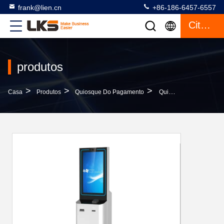
frank@lien.cn
+86-186-6457-6557
Citações
produtos
>
>
>
Casa
Produtos
Quiosque Do Pagamento
Quiosque Do Pagamento De Bill Do Auto-Pagamento Da Em-Loja Dos Serviços Financeiros Para O Débito Dos Clientes Dinheiro-Preferir