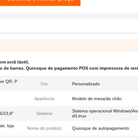
m ecrã táctil
,
o de barras
,
Quiosque de pagamento POS com impressora de rec
ner QR, P
Cor:
Personalizado
Aparência:
Modelo de mesa/de chão
Sistema operacional Windows/An
5/23,8''
Sistema:
d/Linux
e, loja
Nome do produto:
Quiosque de autopagamento