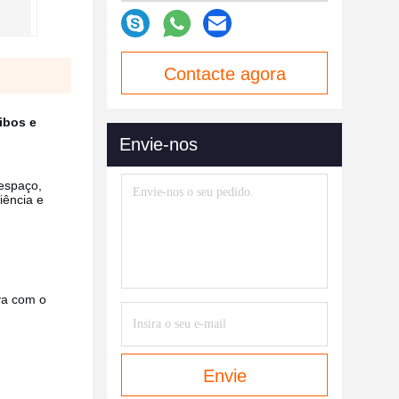
Contacte agora
ibos e
Envie-nos
espaço,
iência e
iva com o
Envie