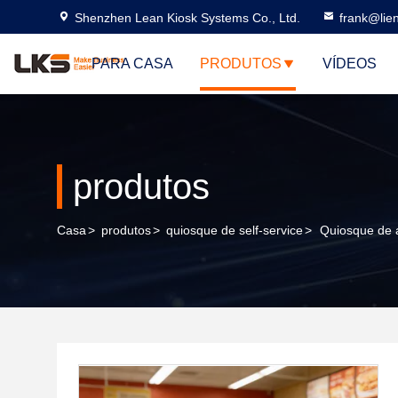
Shenzhen Lean Kiosk Systems Co., Ltd.
frank@lie
PARA CASA
PRODUTOS
VÍDEOS
produtos
Casa
>
produtos
>
quiosque de self-service
>
Quiosque de 