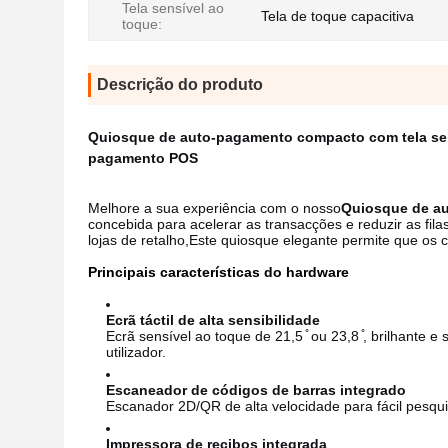
Tela sensível ao
Tela de toque capacitiva
toque:
Descrição do produto
Quiosque de auto-pagamento compacto com tela sens
pagamento POS
Melhore a sua experiência com o nosso
Quiosque de a
concebida para acelerar as transacções e reduzir as fila
lojas de retalho,Este quiosque elegante permite que os
Principais características do hardware
Ecrã táctil de alta sensibilidade
Ecrã sensível ao toque de 21,5 ̊ ou 23,8 ̊, brilhante
utilizador.
Escaneador de códigos de barras integrado
Escanador 2D/QR de alta velocidade para fácil pesqui
Impressora de recibos integrada