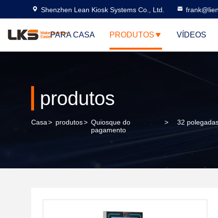
Shenzhen Lean Kiosk Systems Co., Ltd.
frank@lie
PARA CASA
PRODUTOS
VÍDEOS
produtos
Casa
>
produtos
>
Quiosque do
>
32 polegadas
pagamento