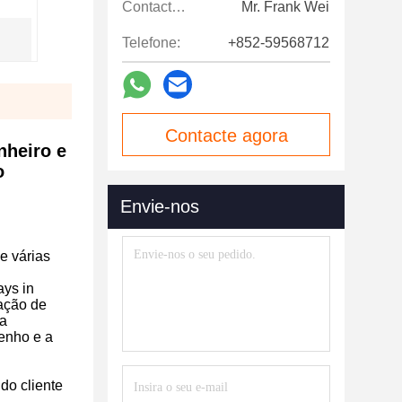
Contactos:
Mr. Frank Wei
Telefone:
+852-59568712
Contacte agora
nheiro e
o
Envie-nos
e várias
ays in
tação de
ma
enho e a
do cliente