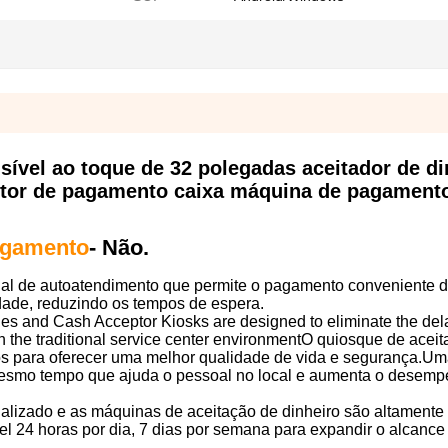
ível ao toque de 32 polegadas aceitador de di
leitor de pagamento caixa máquina de pagament
agamento
- Não.
l de autoatendimento que permite o pagamento conveniente d
idade, reduzindo os tempos de espera.
es and Cash Acceptor Kiosks are designed to eliminate the del
h the traditional service center environmentO quiosque de acei
os para oferecer uma melhor qualidade de vida e segurança.U
o mesmo tempo que ajuda o pessoal no local e aumenta o desemp
lizado e as máquinas de aceitação de dinheiro são altamente
l 24 horas por dia, 7 dias por semana para expandir o alcance 