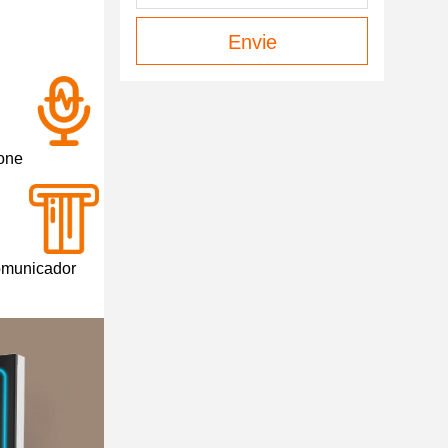
Envie
one
omunicador