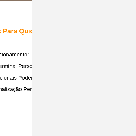
s Para Quiosques De
cionamento:
rminal Personalizado,
cionais Podem Ser
alização Personalizada