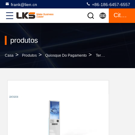
frank@lien.cn
+86-186-6457-6557
Citações
produtos
>
>
>
Casa
Produtos
Quiosque Do Pagamento
Terminal De Auto-Pagamento RFID NFC Impressora De Câmera QR Dispensador De Caixa Quiosque De Auto-Atendimento