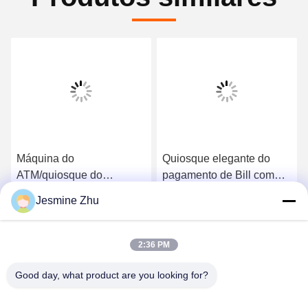
Máquina do
Quiosque elegante do
ATM/quiosque do
pagamento de Bill com
pagamento/máquina do
dinheiro, projeto fixado na
Jesmine Zhu
pagamento com
parede do standing& livre,
Obtenha o melhor preço
Obtenha o melhor preço
componentes da
quiosque eficaz na
segurança e Desgin feito
redução de custos do
2:36 PM
sob encomenda de LKS
ATM, solução de uma
China
parada
Good day, what product are you looking for?