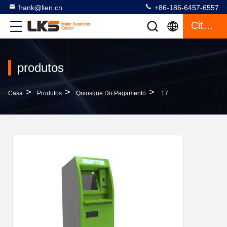
frank@lien.cn
+86-186-6457-6557
Citações
produtos
>
>
>
Casa
Produtos
Quiosque Do Pagamento
17 Polegadas/19" Terminal Do Quiosque Do Serviço Do Auto Do Pagamento De Bill Com Com O Quiosque Do Écran Sensível Com Accepter Do Dinheiro E Da Moeda