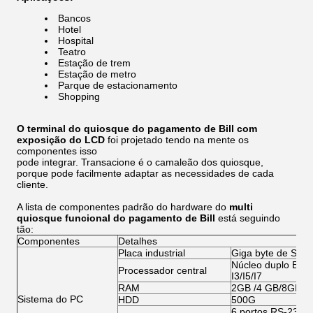
Bancos
Hotel
Hospital
Teatro
Estação de trem
Estação de metro
Parque de estacionamento
Shopping
O terminal do quiosque do pagamento de Bill com
exposição do LCD
foi projetado tendo na mente os
componentes isso
pode integrar. Transacione é o camaleão dos quiosque,
porque pode facilmente adaptar as necessidades de cada
cliente.
A lista de componentes padrão do hardware do
multi
quiosque funcional do pagamento de Bill
está seguindo
tão:
Componentes
Detalhes
Placa industrial
Giga byte de Sea
Núcleo duplo E570
Processador central
I3/I5/I7
RAM
2GB /4 GB/8GB
Sistema do PC
HDD
500G
6 portos RS-232; 