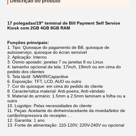
Descrição do produto
17 polegadas/19" terminal de Bill Payment Self Service
Kiosk com 2GB 4GB 8GB RAM
Funções principais:
Tipo: Quiosque do pagamento de Bill, quiosque de
autosserviço, quiosque do écran sensível
Aplicação: Interno
Ósmio apoiado: janelas 7 ou janelas 8 ou Linux
tamanho opcional da tela: 17inch, 19inch ou em cima do
pedido dos clientes
Tela táctil: SAW/IR/Capacitive
Exposição: TFT, LCD, AUO ou outro
Cor do quiosque: em cima do pedido do cliente
Característica material: Anti-poeira, Anti-vândalo
Material do armário: 1.5mm a 2.5mm laminam a folha ou a
outro
Logotipo:
Pelas necessidades do cliente
Peças: Aceitante do dinheiro/aceitante da moeda/leitor de
cartão/impressora do receipter….
Garantia: 1 ano
Fonte de alimentação: 110-120V, 220V-240V ou opcional