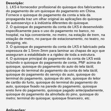
Descrição:
LKS é fornecedor profissional do quiosque dos fabricantes e
do pagamento de um quiosque do pagamento em China.
Fornece o quiosque do pagamento da conta a tela da
propaganda traz um olhar original às aplicações do quiosque
de autosserviço e à indústria diferentes do quiosque.
O quiosque do pagamento da conta de LKS é desenvolvido
especificamente para o uso do pagamento no banco, no
hospital, na loja conveniente, no metro, na estação de trem, na
estação de metro, no parque de estacionamento, no teatro, no
shopping, etc.
O quiosque do pagamento da conta de LKS é fabricado pela
espessura de 1.5mm-3mm para laminar as chapas de aço que
asseguram a estabilidade e a rigidez de toda a estrutura.
O quiosque principal do pagamento da conta de LKS está
incluindo o quiosque do pagamento de conta, PNF acima do
quiosque, quiosque do pagamento do auto do tela táctil,
quiosque do terminal do pagamento da conta do tela táctil,
quiosque do pagamento do serviço do auto, quiosque do
terminal do pagamento, quiosque do atm, quiosque do leitor
de cartão do furto, quiosque do terminal do pagamento do
auto, quiosque fixado na parede do pagamento, quiosque
ereto livre do pagamento, quiosque pagado antecipadamente,
quiosque do pagamento da almofada do pino, quiosque do
metro; terminal do quiosque; quiosque financeiro, etc.
Aplicações: