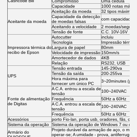
Cashcode Bill
Compromisso
Uma cédula
Capacidade
1000 notas máxi
Aceitação da moeda
32 tipos máximos 
Capacidade da detecção
com capacidade al
Aceitante da moeda
de moedas falsas
Aceitando a velocidade
2 moedas/segund
Tensão de fonte
C.C. 10V-16V
Autocutter
incluiu
Tecnologia
Impressão térmic
Impressora térmica do
Largura de papel
80mm
recibo de Epson
Velocidade de impressão
150mm/s
Amortecedor de dados
4KB
Relação
RS232, USB
Tensão entrada
145-290va
Tensão da saída
200-255va
UPS
Hora máxima para
3~20minutes (para
fornecer um único PC
A C.A. entrou a escala de
100~240VAC
tensão
Fonte de alimentação
Frequência
50Hz a 60Hz
de Digitas
A C.A. entrou a escala de
100~240VAC
tensão
Frequência
50Hz a 60Hz
Acessórios
porto Fio-lan, porta usb, oradores, fãs, cabo
Sistema da operação
Sistema da operação de Windows 7 ou de 
Projeto durável da armação de aço, o magro 
Armário do
operar-se; A umidade - prova, antiferrugem, a