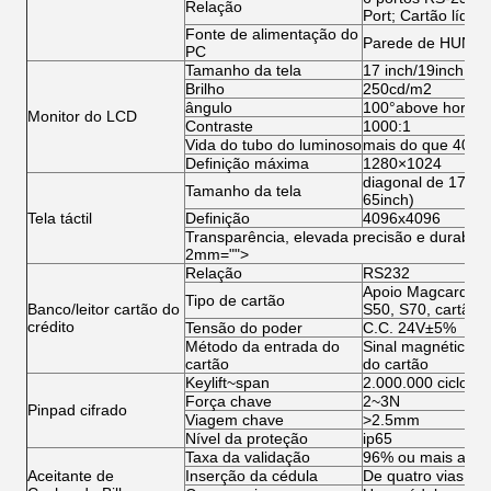
Relação
Port; Cartão líqui
Fonte de alimentação do
Parede de HUNTK
PC
Tamanho da tela
17 inch/19inch (op
Brilho
250cd/m2
ângulo
100°above horizont
Monitor do LCD
Contraste
1000:1
Vida do tubo do luminoso
mais do que 40,0
Definição máxima
1280×1024
diagonal de 17/19
Tamanho da tela
65inch)
Tela táctil
Definição
4096x4096
Transparência, elevada precisão e durabilid
2mm="">
Relação
RS232
Apoio Magcard, ca
Tipo de cartão
Banco/leitor cartão do
S50, S70, cartão 
crédito
Tensão do poder
C.C. 24V±5%
Método da entrada do
Sinal magnético, si
cartão
do cartão
Keylift~span
2.000.000 ciclos
Força chave
2~3N
Pinpad cifrado
Viagem chave
>2.5mm
Nível da proteção
ip65
Taxa da validação
96% ou mais alto
Aceitante de
Inserção da cédula
De quatro vias