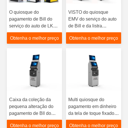
O quiosque do
VISTO do quiosque
pagamento de Bill do
EMV do serviço do auto
serviço do auto de LKS
de Bill e da listra
parte o painel da
magnética/cartão banco
Obtenha o melhor preço
Obtenha o melhor preço
propaganda da luz da
do mestre lido
parte traseira do diodo
emissor de luz
Caixa da coleção da
Multi quiosque do
pequena alteração do
pagamento em dinheiro
pagamento de Bll do
da tela de toque fixado
quiosque do centro
na parede com
Obtenha o melhor preço
Obtenha o melhor preço
comercial para a
criptografia da almofada