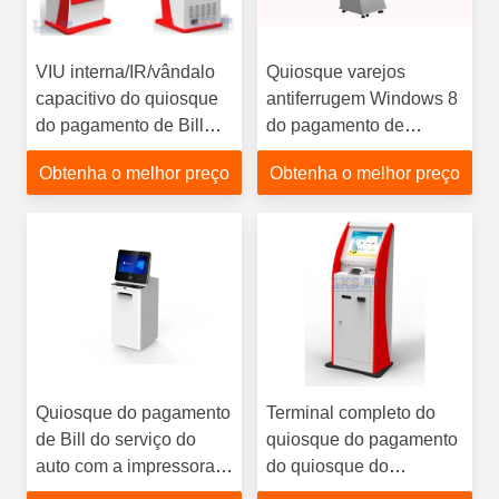
VIU interna/IR/vândalo
Quiosque varejos
capacitivo do quiosque
antiferrugem Windows 8
do pagamento de Bill
do pagamento de
com varredor de QR
Bill/Linux/Windows 7
Obtenha o melhor preço
Obtenha o melhor preço
com distribuidor do
cartão
Quiosque do pagamento
Terminal completo do
de Bill do serviço do
quiosque do pagamento
auto com a impressora
do quiosque do
do recibo para o terminal
pagamento da