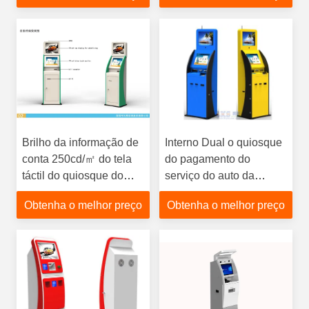
caridade
do Pin
Brilho da informação de
Interno Dual o quiosque
conta 250cd/㎡ do tela
do pagamento do
táctil do quiosque do
serviço do auto da
pagamento de Bill do
exposição interativo com
Obtenha o melhor preço
Obtenha o melhor preço
serviço do auto
terminal da posição