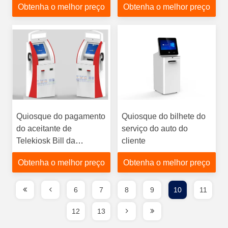
Obtenha o melhor preço
Obtenha o melhor preço
do dinheiro
máquina/Bill do
quiosque do pagamento
em dinheiro/do auto
leitor de cartão
Quiosque do pagamento
Quiosque do bilhete do
do aceitante de
serviço do auto do
Telekiosk Bill da
cliente
impressora a laser A4,
Obtenha o melhor preço
Obtenha o melhor preço
leitor de cartão sem fio
de USB MSR de 3
trilhas
6
7
8
9
10
11
12
13