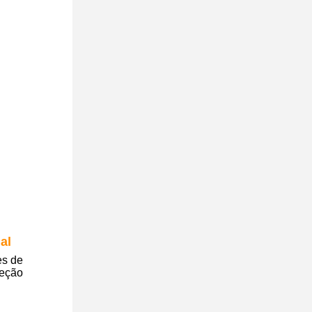
al
es de
peção