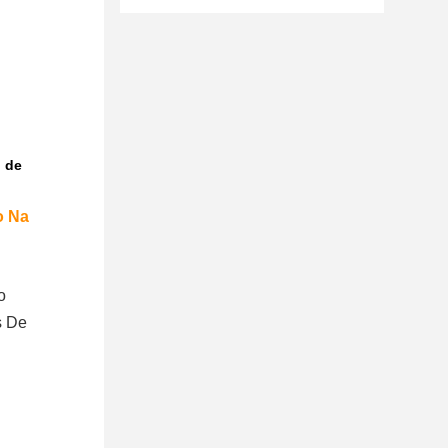
 de
o Na
o
s De