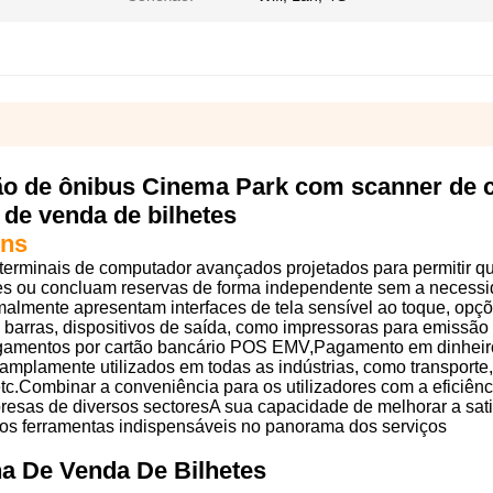
ção de ônibus Cinema Park com scanner de 
de venda de bilhetes
ens
terminais de computador avançados projetados para permitir q
es ou concluam reservas de forma independente sem a necess
almente apresentam interfaces de tela sensível ao toque, opç
barras, dispositivos de saída, como impressoras para emissão 
agamentos por cartão bancário POS EMV,Pagamento em dinheiro
mplamente utilizados em todas as indústrias, como transporte,
etc.Combinar a conveniência para os utilizadores com a eficiênc
presas de diversos sectoresA sua capacidade de melhorar a sat
na-os ferramentas indispensáveis no panorama dos serviços
a De Venda De Bilhetes