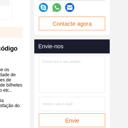
Contacte agora
Envie-nos
código
ue os
idade de
ões de
de bilhetes
 etc..
ia
isfação do
Envie