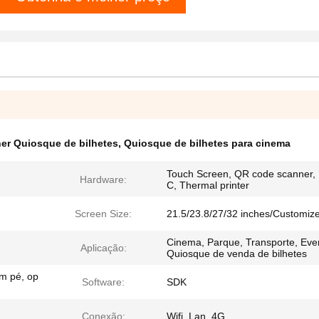
er Quiosque de bilhetes
,
Quiosque de bilhetes para cinema
Touch Screen, QR code scanner,
Hardware:
C, Thermal printer
Screen Size:
21.5/23.8/27/32 inches/Customiz
Cinema, Parque, Transporte, Eve
Aplicação:
Quiosque de venda de bilhetes
m pé, op
Software:
SDK
Conexão:
Wifi, Lan, 4G