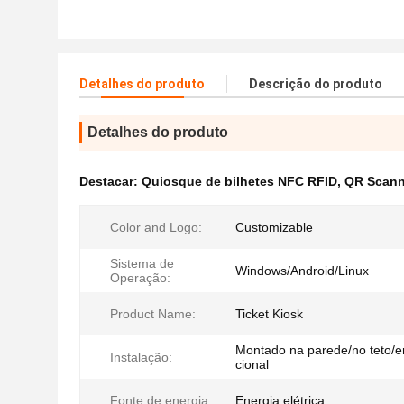
Detalhes do produto
Descrição do produto
Detalhes do produto
Destacar:
Quiosque de bilhetes NFC RFID
,
QR Scann
Color and Logo:
Customizable
Sistema de
Windows/Android/Linux
Operação:
Product Name:
Ticket Kiosk
Montado na parede/no teto/e
Instalação:
cional
Fonte de energia:
Energia elétrica