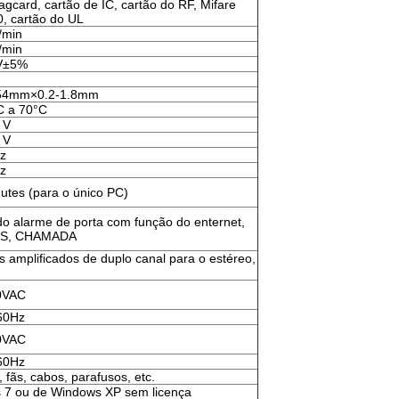
gcard, cartão de IC, cartão do RF, Mifare
, cartão do UL
/min
/min
4V±5%
4mm×0.2-1.8mm
C a 70°C
 V
 V
z
z
utes (para o único PC)
o alarme de porta com função do enternet,
MS, CHAMADA
 amplificados de duplo canal para o estéreo,
0VAC
60Hz
0VAC
60Hz
, fãs, cabos, parafusos, etc.
 7 ou de Windows XP sem licença