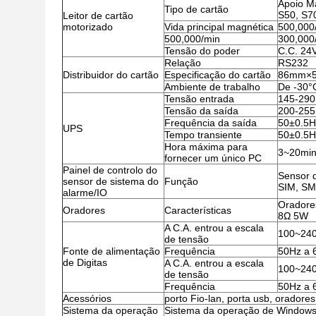
Apoio Ma
Tipo de cartão
S50, S70
Leitor de cartão
motorizado
Vida principal magnética
500,000
500,000/min
300,000
Tensão do poder
C.C. 2
Relação
RS232
Distribuidor do cartão
Especificação do cartão
86mm×5
Ambiente de trabalho
De -30°
Tensão entrada
145-290
Tensão da saída
200-255
Frequência da saída
50±0.5H
UPS
Tempo transiente
50±0.5H
Hora máxima para
3~20min
fornecer um único PC
Painel de controlo do
Sensor d
sensor de sistema do
Função
SIM, S
alarme/IO
Oradores
Oradores
Características
8Ω 5W
A C.A. entrou a escala
100~24
de tensão
Fonte de alimentação
Frequência
50Hz a 
de Digitas
A C.A. entrou a escala
100~24
de tensão
Frequência
50Hz a 
Acessórios
porto Fio-lan, porta usb, oradores
Sistema da operação
Sistema da operação de Windows