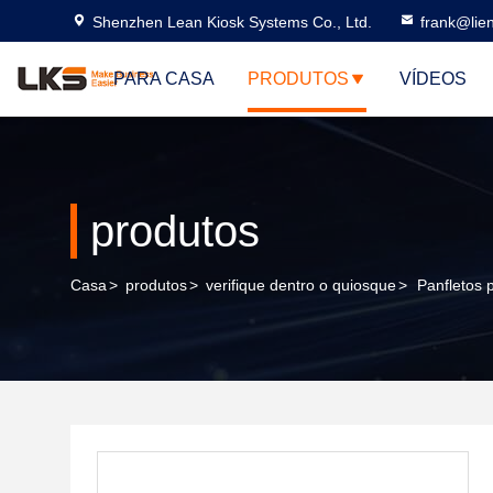
Shenzhen Lean Kiosk Systems Co., Ltd.
frank@lie
PARA CASA
PRODUTOS
VÍDEOS
produtos
Casa
>
produtos
>
verifique dentro o quiosque
>
Panfletos 