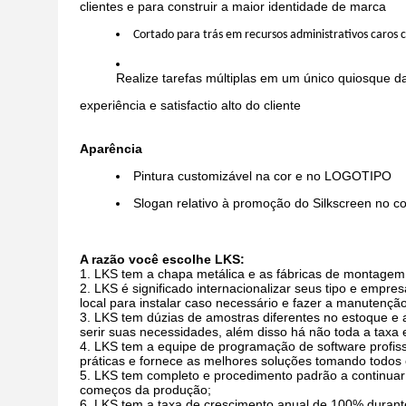
clientes e para construir a maior identidade de marca
Cortado para trás em recursos administrativos caros
Realize tarefas múltiplas em um único quiosque da
experiência e satisfactio alto do cliente
Aparência
Pintura customizável na cor e no LOGOTIPO
Slogan relativo à promoção do Silkscreen no c
A razão você escolhe LKS:
LKS tem a chapa metálica e as fábricas de montagem
LKS é significado internacionalizar seus tipo e emp
local para instalar caso necessário e fazer a manutenção
LKS tem dúzias de amostras diferentes no estoque 
serir suas necessidades, além disso há não toda a taxa 
LKS tem a equipe de programação de software profis
práticas e fornece as melhores soluções tomando todos 
LKS tem completo e procedimento padrão a continuar 
começos da produção;
LKS tem a taxa de crescimento anual de 100% durante