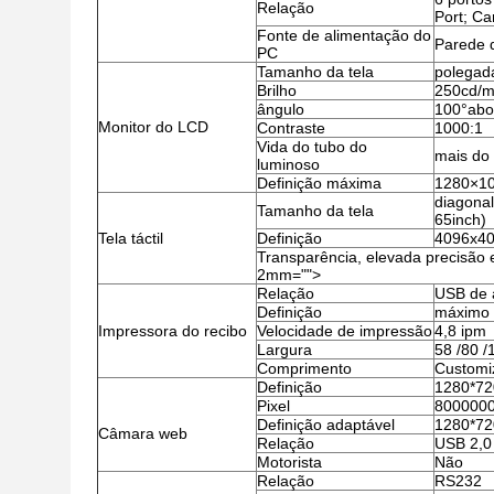
Relação
Port; Ca
Fonte de alimentação do
Parede 
PC
Tamanho da tela
polegada
Brilho
250cd/
ângulo
100°abov
Monitor do LCD
Contraste
1000:1
Vida do tubo do
mais do
luminoso
Definição máxima
1280×1
diagonal
Tamanho da tela
65inch)
Tela táctil
Definição
4096x4
Transparência, elevada precisão e
2mm="">
Relação
USB de a
Definição
máximo 
Impressora do recibo
Velocidade de impressão
4,8 ipm
Largura
58 /80 /
Comprimento
Customi
Definição
1280*72
Pixel
800000
Definição adaptável
1280*72
Câmara web
Relação
USB 2,0
Motorista
Não
Relação
RS232