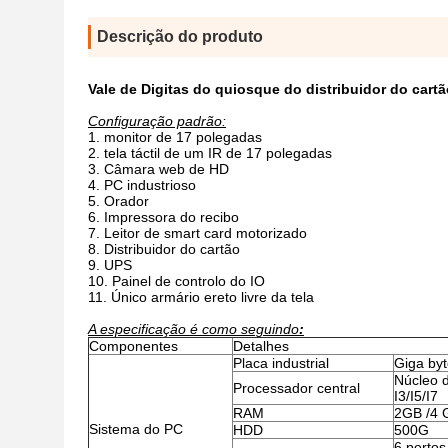
Descrição do produto
Vale de Digitas do quiosque do distribuidor do ca
Configuração padrão:
monitor de 17 polegadas
tela táctil de um IR de 17 polegadas
Câmara web de HD
PC industrioso
Orador
Impressora do recibo
Leitor de smart card motorizado
Distribuidor do cartão
UPS
Painel de controlo do IO
Único armário ereto livre da tela
A especificação é como seguindo
:
Componentes
Detalhes
Placa industrial
Giga by
Núcleo d
Processador central
I3/I5/I7
RAM
2GB /4 
Sistema do PC
HDD
500G
6 portos