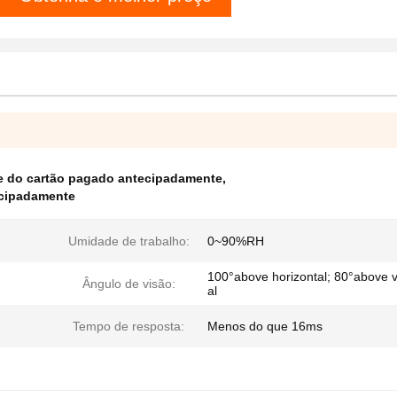
 do cartão pagado antecipadamente
,
ecipadamente
Umidade de trabalho:
0~90%RH
100°above horizontal; 80°above v
Ângulo de visão:
al
Tempo de resposta:
Menos do que 16ms