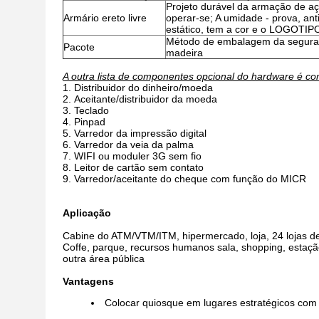
Projeto durável da armação de aço
Armário ereto livre
operar-se; A umidade - prova, anti
estático, tem a cor e o LOGOTIPO
Método de embalagem da segura
Pacote
madeira
A outra lista de componentes opcional do hardware é c
Distribuidor do dinheiro/moeda
Aceitante/distribuidor da moeda
Teclado
Pinpad
Varredor da impressão digital
Varredor da veia da palma
WIFI ou moduler 3G sem fio
Leitor de cartão sem contato
Varredor/aceitante do cheque com função do MICR
Aplicação
Cabine do ATM/VTM/ITM, hipermercado, loja, 24 lojas de 
Coffe, parque, recursos humanos sala, shopping, estaçã
outra área pública
Vantagens
Colocar quiosque em lugares estratégicos com 