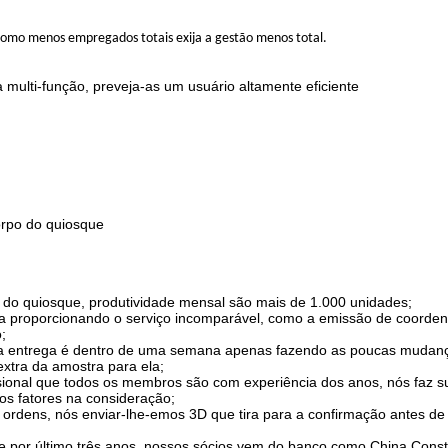
 como menos empregados totais exija a gestão menos total.
 multi-função, preveja-as um usuário altamente eficiente
orpo do quiosque
 do quiosque, produtividade mensal são mais de 1.000 unidades;
resa proporcionando o serviço incomparável, como a emissão de coorde
;
e a entrega é dentro de uma semana apenas fazendo as poucas mudan
extra da amostra para ela;
sional que todos os membros são com experiência dos anos, nós faz s
os fatores na consideração;
ordens, nós enviar-lhe-emos 3D que tira para a confirmação antes de
 por último três anos, nossos sócios vem do banco como China Const