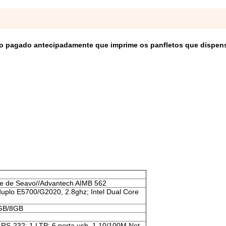
rtão pagado antecipadamente que imprime os panfletos que dispe
te de Seavo//Advantech AIMB 562
uplo E5700/G2020, 2.8ghz; Intel Dual Core
GB/8GB
 RS-232; 1 LTP; 6 porta usb, 1 10/100M Net