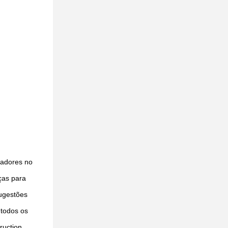
nadores no
ças para
ugestões
 todos os
ruction