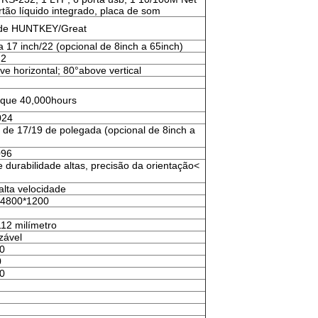
rtão líquido integrado, placa de som
de HUNTKEY/Great
 17 inch/22 (opcional de 8inch a 65inch)
m2
e horizontal; 80°above vertical
 que 40,000hours
024
 de 17/19 de polegada (opcional de 8inch a
096
 durabilidade altas, precisão da orientação<
lta velocidade
4800*1200
112 milímetro
zável
0
0
0