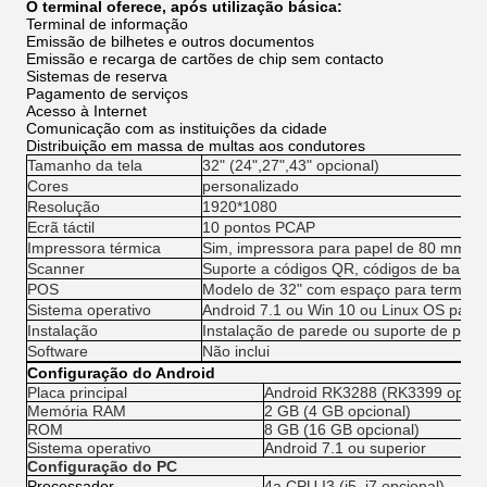
O terminal oferece, após utilização básica:
Terminal de informação
Emissão de bilhetes e outros documentos
Emissão e recarga de cartões de chip sem contacto
Sistemas de reserva
Pagamento de serviços
Acesso à Internet
Comunicação com as instituições da cidade
Distribuição em massa de multas aos condutores
Tamanho da tela
32" (24",27",43" opcional)
Cores
personalizado
Resolução
1920*1080
Ecrã táctil
10 pontos PCAP
Impressora térmica
Sim, impressora para papel de 80 mm
Scanner
Suporte a códigos QR, códigos de barras,
POS
Modelo de 32" com espaço para termina
Sistema operativo
Android 7.1 ou Win 10 ou Linux OS para 
Instalação
Instalação de parede ou suporte de piso
Software
Não inclui
Configuração do Android
Placa principal
Android RK3288 (RK3399 opcion
Memória RAM
2 GB (4 GB opcional)
ROM
8 GB (16 GB opcional)
Sistema operativo
Android 7.1 ou superior
Configuração do PC
Processador
4a CPU I3 (i5, i7 opcional)