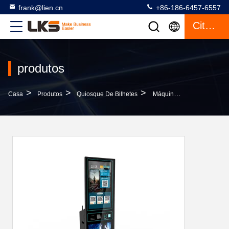
frank@lien.cn
+86-186-6457-6557
Citações
produtos
>
>
>
Casa
Produtos
Quiosque De Bilhetes
Máquina De Venda Automática Pedindo De Bill Payment Cash Acceptor Ticket Do Serviço Do Auto Do Alimento De 43 Polegadas