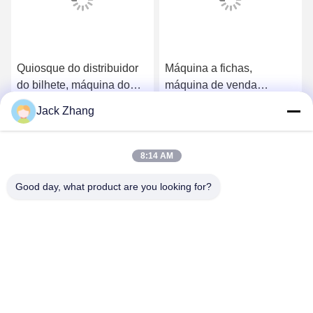
Quiosque do distribuidor
Máquina a fichas,
do bilhete, máquina do
máquina de venda
bilhete da fila com a tela
automática do bilhete com
Jack Zhang
de toque do andróide
o leitor de cartão
Obtenha o melhor preço
Obtenha o melhor preço
magnético sem fio
8:14 AM
Good day, what product are you looking for?
SHENZHEN LEAN KIOSK SYSTEMS CO.,
LTD.
frank@lien.cn