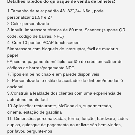
Detalhes rápidos do quiosque de venda de bilhetes:
1.Tamanho da tela: padrão 43" 32",24
- Não.
, pode
personalizar 21.5
¢ e 27
2.Color:
personalizado
3.Inbuilt: Impressora térmica de 80 mm, Scanner (suporte QR
code, código de barras, NFC)
4. Com 10 pontos PCAP touch screen
5Impressora com bloqueio de interruptor, fácil de mudar o
papel
6Apoio ao pagamento múltiplo: cartão de crédito/escâner de
códigos de barras/pagamento NFC
7.Tipos em pé no chão e em parede disponíveis
8. Personalizado: o estilo de aceitador de dinheiro/moedas é
opcional
9.Construir a lealdade dos clientes com uma experiência de
autoatendimento fácil
10.Aplicação: restaurante, McDonald's, supermercado,
cinema, estação de gasolina
11. Dimensões personalizadas, forma, função, hardware, lados
duplos, quiosque de pagamento ao ar livre são bem-vindos,
por favor, pergunte-nos