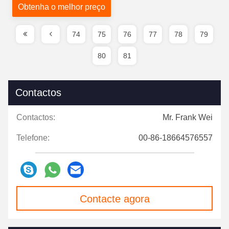
Obtenha o melhor preço
74
75
76
77
78
79
80
81
Contactos
Contactos:
Mr. Frank Wei
Telefone:
00-86-18664576557
Contacte agora