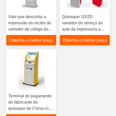
Vale que desconta a
Quiosque 1D/2D
impressão do recibo do
varredor do serviço do
varredor de código do
auto da impressora a
quiosque QR do serviço
laser A4 para a estação
Obtenha o melhor preço
Obtenha o melhor preço
do auto
de metro pública da área
Terminal do pagamento
do fabricante do
quiosque de China com
antena