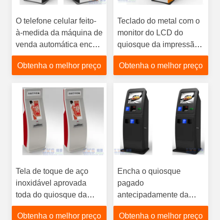
O telefone celular feito-
Teclado do metal com o
à-medida da máquina de
monitor do LCD do
venda automática enche
quiosque da impressão
o quiosque do
da foto do Trackball ou
Obtenha o melhor preço
Obtenha o melhor preço
pagamento de Bill da
do Touchpad para
transferência da
anunciar
impressão
Tela de toque de aço
Encha o quiosque
inoxidável aprovada
pagado
toda do quiosque da
antecipadamente da
impressão da foto do CE
máquina de venda
Obtenha o melhor preço
Obtenha o melhor preço
em um quiosque do PC
automática do bilhete da