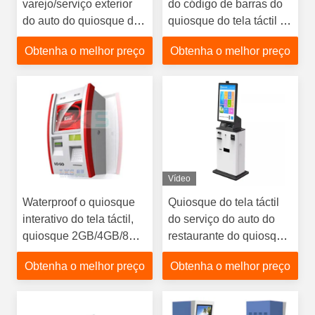
varejo/serviço exterior
do código de barras do
do auto do quiosque da
quiosque do tela táctil do
tela de toque Internet
pagamento garantia de 1
Obtenha o melhor preço
Obtenha o melhor preço
sem fio do pagamento o
ano
meio
Vídeo
Waterproof o quiosque
Quiosque do tela táctil
interativo do tela táctil,
do serviço do auto do
quiosque 2GB/4GB/8GB
restaurante do quiosque
RAM do serviço do auto
do registro do serviço do
Obtenha o melhor preço
Obtenha o melhor preço
IP65
auto do hotel