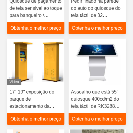
Quiosque de pagamento
Pedir fixado na parede
de tela sensível ao toque
do auto do quiosque do
para banqueiro /
tela táctil de 32
shopping
polegadas interno para o
Obtenha o melhor preço
Obtenha o melhor preço
serviço rápido
Vídeo
17" 19" exposição do
Assoalho que está 55"
parque de
quiosque 400cd/m2 do
estacionamento da
tela táctil de RK3288
posição do assoalho do
Wifi
Obtenha o melhor preço
Obtenha o melhor preço
quiosque do tela táctil do
serviço do auto