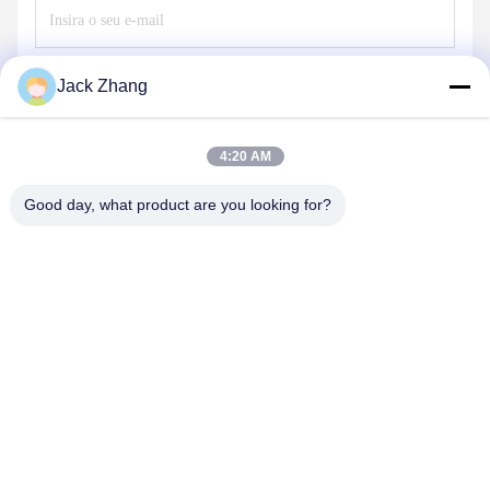
Envie
Jack Zhang
4:20 AM
Good day, what product are you looking for?
SHENZHEN LEAN KIOSK SYSTEMS CO.,
LTD.
frank@lien.cn
+852-59568712
90-8 Dayang Road, 2º andar, Comunidade Rentian, Rua
Fuhai, Distrito de Baoan, Shenzhen, Guangdong, China