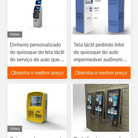
Vídeo
Dinheiro personalizado
Tela táctil pedindo Infor
do quiosque do tela táctil
do quiosque do auto
do serviço do auto que
impermeável autônomo
recicla o cartão Bill
com impressão Ticketing
Obtenha o melhor preço
Obtenha o melhor preço
Payment Kiosk
Vídeo