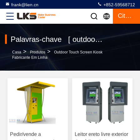
frank@lien.cn
+852-59568712
Citações
Palavras-chave [ outdoor touch screen kiosk ] Fósforo 120 produtos
>
>
Casa
Produtos
Outdoor Touch Screen Kiosk
Fabricante Em Linha
Pedir/vende a
Leitor ereto livre exterior