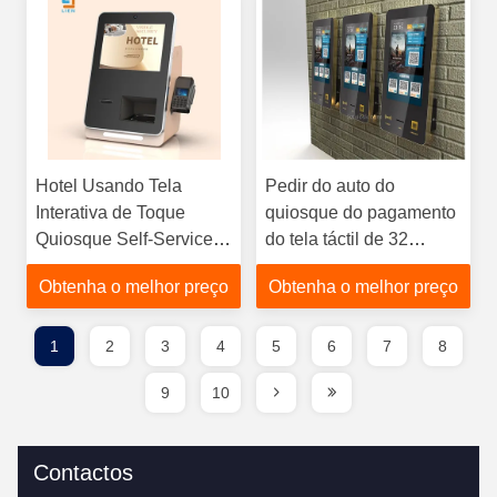
Hotel Usando Tela
Pedir do auto do
Interativa de Toque
quiosque do pagamento
Quiosque Self-Service
do tela táctil de 32
Terminal Quiosque
polegadas fixado na
Obtenha o melhor preço
Obtenha o melhor preço
Customize Logo
parede para o serviço
rápido
1
2
3
4
5
6
7
8
9
10
Contactos