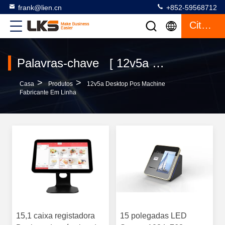
frank@lien.cn
+852-59568712
Citações
Palavras-chave [ 12v5a desktop pos machine ] Fósforo 2 produtos
>
>
Casa
Produtos
12v5a Desktop Pos Machine
Fabricante Em Linha
15,1 caixa registadora
15 polegadas LED