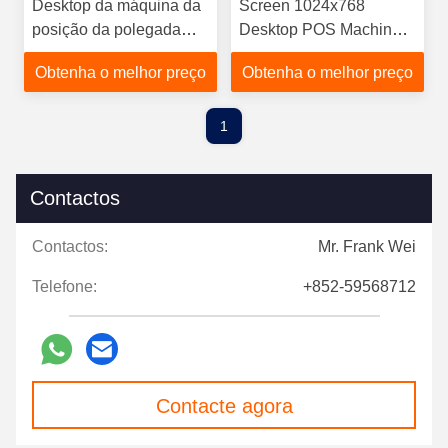
Desktop da máquina da
Screen 1024x768
posição da polegada
Desktop POS Machine
12V5A 1024x768
Caixa registradora com
Obtenha o melhor preço
Obtenha o melhor preço
design amigável
1
Contactos
Contactos:
Mr. Frank Wei
Telefone:
+852-59568712
Contacte agora