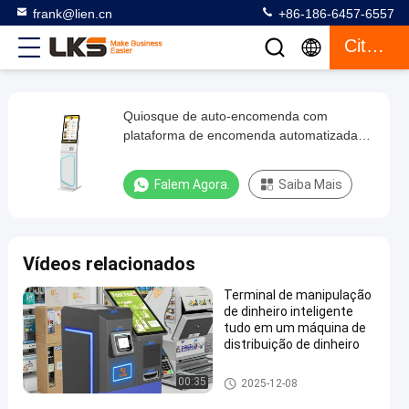
frank@lien.cn
+86-186-6457-6557
Citações
Quiosque de auto-encomenda com
Quiosque
plataforma de encomenda automatizada
de
aumenta a conveniência
auto-
Falem Agora.
Saiba Mais
encomenda
com
plataforma
Vídeos relacionados
de
Terminal de manipulação
encomenda
de dinheiro inteligente
automatizada
tudo em um máquina de
distribuição de dinheiro
aumenta
a
Quiosque do pagamento
00:35
2025-12-08
conveniência