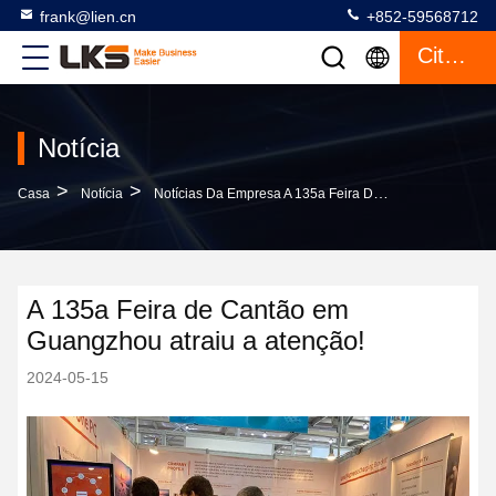
frank@lien.cn
+852-59568712
Citações
Notícia
>
>
Casa
Notícia
Notícias Da Empresa A 135a Feira De Cantão Em Guangzhou Atraiu A Atenção!
A 135a Feira de Cantão em
Guangzhou atraiu a atenção!
2024-05-15