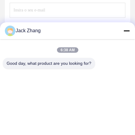
Envie
Jack Zhang
6:38 AM
Good day, what product are you looking for?
SHENZHEN LEAN KIOSK SYSTEMS CO.,
LTD.
frank@lien.cn
+852-59568712
90-8 Dayang Road, 2º andar, Comunidade Rentian, Rua