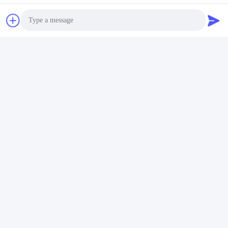
Contactos
Contactos:
Mr. Frank Wei
Telefone:
+852-59568712
Photo
Video Call
Contacte agora
Audio Call
Envie-nos