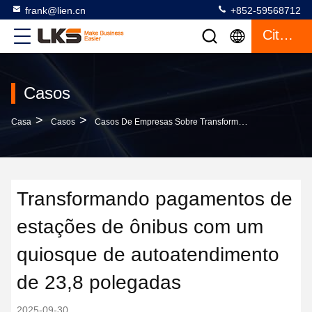
frank@lien.cn
+852-59568712
Citações
Casos
>
>
Casa
Casos
Casos De Empresas Sobre Transformando Pagamentos De Estações De Ônibus Com Um Quiosque De Autoatendimento De 23,8 Polegadas
Transformando pagamentos de
estações de ônibus com um
quiosque de autoatendimento
de 23,8 polegadas
2025-09-30