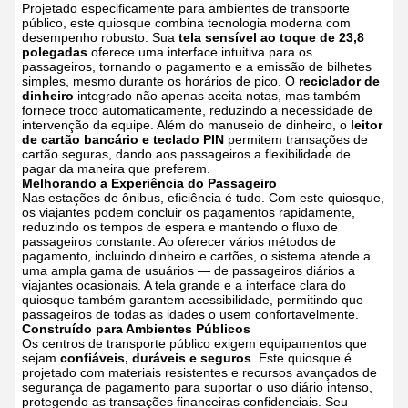
Projetado especificamente para ambientes de transporte
público, este quiosque combina tecnologia moderna com
desempenho robusto. Sua
tela sensível ao toque de 23,8
polegadas
oferece uma interface intuitiva para os
passageiros, tornando o pagamento e a emissão de bilhetes
simples, mesmo durante os horários de pico.
O
reciclador de
dinheiro
integrado não apenas aceita notas, mas também
fornece troco automaticamente, reduzindo a necessidade de
intervenção da equipe. Além do manuseio de dinheiro, o
leitor
de cartão bancário e teclado PIN
permitem transações de
cartão seguras, dando aos passageiros a flexibilidade de
pagar da maneira que preferem.
Melhorando a Experiência do Passageiro
Nas estações de ônibus, eficiência é tudo. Com este quiosque,
os viajantes podem concluir os pagamentos rapidamente,
reduzindo os tempos de espera e mantendo o fluxo de
passageiros constante. Ao oferecer vários métodos de
pagamento, incluindo dinheiro e cartões, o sistema atende a
uma ampla gama de usuários — de passageiros diários a
viajantes ocasionais.
A tela grande e a interface clara do
quiosque também garantem acessibilidade, permitindo que
passageiros de todas as idades o usem confortavelmente.
Construído para Ambientes Públicos
Os centros de transporte público exigem equipamentos que
sejam
confiáveis, duráveis e seguros
. Este quiosque é
projetado com materiais resistentes e recursos avançados de
segurança de pagamento para suportar o uso diário intenso,
protegendo as transações financeiras confidenciais. Seu