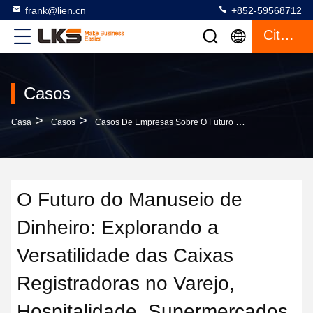
frank@lien.cn
+852-59568712
Citações
Casos
>
>
Casa
Casos
Casos De Empresas Sobre O Futuro Do Manuseio De Dinheiro: Explorando A Versatilidade Das Caixas Registradoras No Varejo, Hospitalidade, Supermercados, Postos De Gasolina E Mais
O Futuro do Manuseio de
Dinheiro: Explorando a
Versatilidade das Caixas
Registradoras no Varejo,
Hospitalidade, Supermercados,