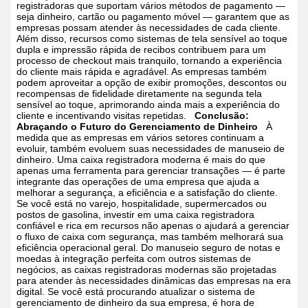
registradoras que suportam vários métodos de pagamento —
seja dinheiro, cartão ou pagamento móvel — garantem que as
empresas possam atender às necessidades de cada cliente.
Além disso, recursos como sistemas de tela sensível ao toque
dupla e impressão rápida de recibos contribuem para um
processo de checkout mais tranquilo, tornando a experiência
do cliente mais rápida e agradável. As empresas também
podem aproveitar a opção de exibir promoções, descontos ou
recompensas de fidelidade diretamente na segunda tela
sensível ao toque, aprimorando ainda mais a experiência do
cliente e incentivando visitas repetidas.
Conclusão:
Abraçando o Futuro do Gerenciamento de Dinheiro
À
medida que as empresas em vários setores continuam a
evoluir, também evoluem suas necessidades de manuseio de
dinheiro. Uma caixa registradora moderna é mais do que
apenas uma ferramenta para gerenciar transações — é parte
integrante das operações de uma empresa que ajuda a
melhorar a segurança, a eficiência e a satisfação do cliente.
Se você está no varejo, hospitalidade, supermercados ou
postos de gasolina, investir em uma caixa registradora
confiável e rica em recursos não apenas o ajudará a gerenciar
o fluxo de caixa com segurança, mas também melhorará sua
eficiência operacional geral. Do manuseio seguro de notas e
moedas à integração perfeita com outros sistemas de
negócios, as caixas registradoras modernas são projetadas
para atender às necessidades dinâmicas das empresas na era
digital.
Se você está procurando atualizar o sistema de
gerenciamento de dinheiro da sua empresa, é hora de