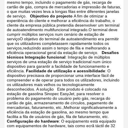
mesmo tempo, incluindo o pagamento de gás, recarga de
cartão de gás, compra de mercadorias e impressão de faturas,
o que muitas vezes leva a longas filas entre diferentes janelas
de serviço.
Objectivo do projecto
A fim de otimizar a
experiência do cliente e melhorar a eficiência do trabalho, o
cliente da empresa pública pretendia desenvolver um terminal
de autoatendimento multifuncional integrado.O terminal deve
cumprir múltiplos serviços num cenário de estação de
serviçoO objetivo do terminal de autoatendimento era permitir
que os utilizadores completassem rapidamente todos os
serviços,reduzindo assim o tempo de fila e melhorando a
eficiência operacional geral da estação de serviço.
Desafios
técnicos
Integração funcional
: Integração de múltiplos
serviços de uma estação de serviço tradicional num único
dispositivo para garantir a facilidade de funcionamento e
eficiência.
Facilidade de utilização e acessibilidade
: O
dispositivo precisava de proporcionar uma interface fácil de
compreender e de operar para todos os utilizadores, incluindo
os utilizadores mais velhos ou tecnologicamente
desconhecidos.
A solução
Este produto é colocado na
estação de gasolina Sinopec EasyJet, para resolver o
problema do pagamento do usuário pelo gás, recarga do
cartão de gás, armazenamento de círculos, pagamento de
mercadorias, faturamento, etc.,Melhorar significativamente a
eficiência da estação de gasolina, ao mesmo tempo que
facilita a fila de usuários de gás, fila de faturamento, etc.
Configuração do hardware
: O equipamento está equipado
com equipamentos de hardware, tais como ecrã táctil de 32