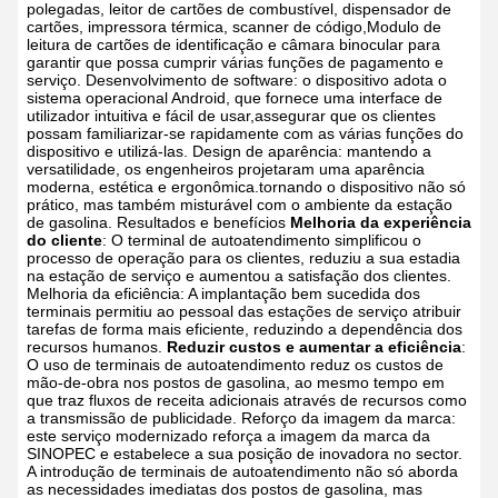
polegadas, leitor de cartões de combustível, dispensador de
cartões, impressora térmica, scanner de código,Modulo de
leitura de cartões de identificação e câmara binocular para
garantir que possa cumprir várias funções de pagamento e
serviço.
Desenvolvimento de software: o dispositivo adota o
sistema operacional Android, que fornece uma interface de
utilizador intuitiva e fácil de usar,assegurar que os clientes
possam familiarizar-se rapidamente com as várias funções do
dispositivo e utilizá-las.
Design de aparência: mantendo a
versatilidade, os engenheiros projetaram uma aparência
moderna, estética e ergonômica.tornando o dispositivo não só
prático, mas também misturável com o ambiente da estação
de gasolina.
Resultados e benefícios
Melhoria da experiência
do cliente
: O terminal de autoatendimento simplificou o
processo de operação para os clientes, reduziu a sua estadia
na estação de serviço e aumentou a satisfação dos clientes.
Melhoria da eficiência: A implantação bem sucedida dos
terminais permitiu ao pessoal das estações de serviço atribuir
tarefas de forma mais eficiente, reduzindo a dependência dos
recursos humanos.
Reduzir custos e aumentar a eficiência
:
O uso de terminais de autoatendimento reduz os custos de
mão-de-obra nos postos de gasolina, ao mesmo tempo em
que traz fluxos de receita adicionais através de recursos como
a transmissão de publicidade.
Reforço da imagem da marca:
este serviço modernizado reforça a imagem da marca da
SINOPEC e estabelece a sua posição de inovadora no sector.
A introdução de terminais de autoatendimento não só aborda
as necessidades imediatas dos postos de gasolina, mas