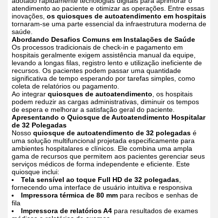
adotado rapidamente tecnologias digitais para aprimorar o
atendimento ao paciente e otimizar as operações. Entre essas
inovações,
os quiosques de autoatendimento em hospitais
tornaram-se uma parte essencial da infraestrutura moderna de
saúde.
Abordando Desafios Comuns em Instalações de Saúde
Os processos tradicionais de check-in e pagamento em
hospitais geralmente exigem assistência manual da equipe,
levando a longas filas, registro lento e utilização ineficiente de
recursos. Os pacientes podem passar uma quantidade
significativa de tempo esperando por tarefas simples, como
coleta de relatórios ou pagamento.
Ao integrar
quiosques de autoatendimento
, os hospitais
podem reduzir as cargas administrativas, diminuir os tempos
de espera e melhorar a satisfação geral do paciente.
Apresentando o Quiosque de Autoatendimento Hospitalar
de 32 Polegadas
Nosso
quiosque de autoatendimento de 32 polegadas
é
uma solução multifuncional projetada especificamente para
ambientes hospitalares e clínicos. Ele combina uma ampla
gama de recursos que permitem aos pacientes gerenciar seus
serviços médicos de forma independente e eficiente.
Este
quiosque inclui:
Tela sensível ao toque Full HD de 32 polegadas
,
fornecendo uma interface de usuário intuitiva e responsiva
Impressora térmica de 80 mm
para recibos e senhas de
fila
Impressora de relatórios A4
para resultados de exames