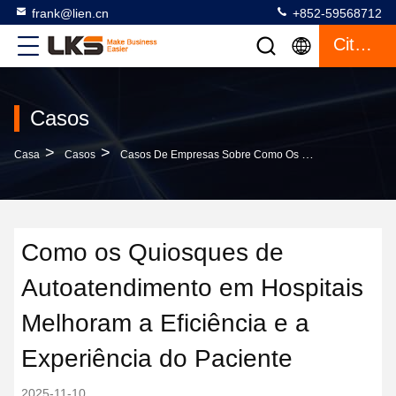
frank@lien.cn
+852-59568712
Citações
Casos
>
>
Casa
Casos
Casos De Empresas Sobre Como Os Quiosques De Autoatendimento Em Hospitais Melhoram A Eficiência E A Experiência Do Paciente
Como os Quiosques de
Autoatendimento em Hospitais
Melhoram a Eficiência e a
Experiência do Paciente
2025-11-10