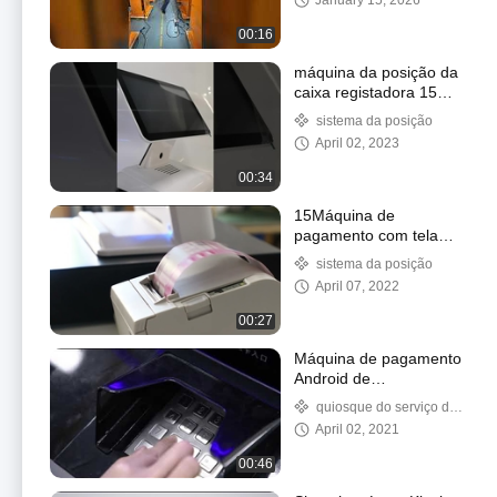
January 15, 2026
00:16
máquina da posição da
caixa registadora 15
15.6inch
sistema da posição
April 02, 2023
00:34
15Máquina de
pagamento com tela
sensível ao toque de 6
sistema da posição
polegadas
April 07, 2022
00:27
Máquina de pagamento
Android de
autoatendimento de 15
quiosque do serviço do
polegadas para hotel
auto
April 02, 2021
00:46