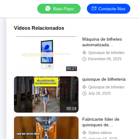
Bate-Papo
Contacte-Nos
Vídeos Relacionados
Máquina de bilhetes
automatizada
personalizada projetada
Quiosque de bilhetes
para melhorar a
December 06, 2025
eficiência do bilhetismo
e agilizar a experiência
00:27
do cliente
quiosque de bilheteria
Quiosque de bilhetes
July 28, 2025
00:14
Fabricante líder de
quiosques de
autoatendimento
Outros vídeos