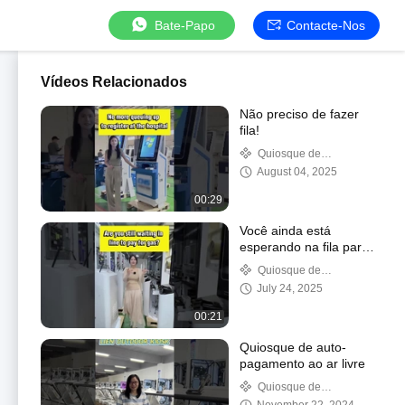
Bate-Papo
Contacte-Nos
Vídeos Relacionados
Não preciso de fazer
fila!
Quiosque de
autocontrolo
August 04, 2025
00:29
Você ainda está
esperando na fila para
pagar no posto de
Quiosque de
gasolina?
autocontrolo
July 24, 2025
00:21
Quiosque de auto-
pagamento ao ar livre
Quiosque de
autocontrolo