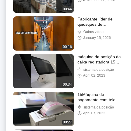
November 22, 2024
00:44
Fabricante líder de
quiosques de
autoatendimento
Outros vídeos
January 15, 2026
00:16
máquina da posição da
caixa registadora 15
15.6inch
sistema da posição
April 02, 2023
00:34
15Máquina de
pagamento com tela
sensível ao toque de 6
sistema da posição
polegadas
April 07, 2022
00:27